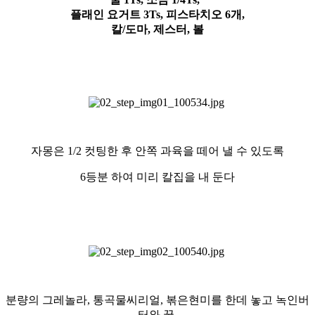
플래인 요거트 3
Ts
, 피스타치오 6개,
칼/도마, 제스터, 볼
자몽은 1/2 컷팅한 후 안쪽 과육을 떼어 낼 수 있도록
6등분 하여 미리 칼집을 내 둔다
분량의 그레놀라, 통곡물씨리얼, 볶은현미를 한데 놓고 녹인버
터와 꿀,