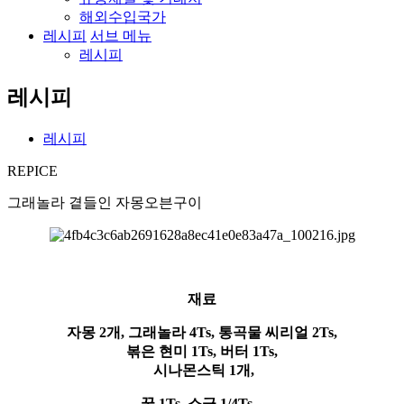
해외수입국가
레시피
서브 메뉴
레시피
레시피
레시피
REPICE
그래놀라 곁들인 자몽오븐구이
재료
자몽 2개, 그래놀라 4Ts, 통곡물 씨리얼 2Ts,
볶은 현미 1Ts, 버터 1
Ts,
시나몬스틱 1개
,
꿀 1Ts, 소금 1/4Ts,