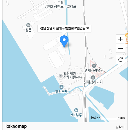
경남 창원시 진해구 행암로92번안길 30
100m
길찾기