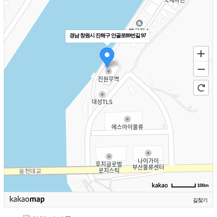
경남 창원시 진해구 안골로89번길 97
100m
길찾기