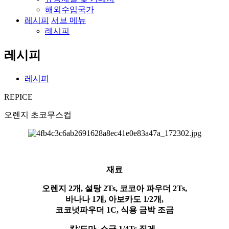
해외수입국가
레시피
서브 메뉴
레시피
레시피
레시피
REPICE
오렌지 초코무스컵
재료
오렌지 2개, 설탕 2Ts, 코코아 파우더 2Ts,
바나나 1개, 아보카도 1/2개
,
코코넛파우더 1C
, 식용 금박 조금
칼/도마, 소금 1/4Ts,집게