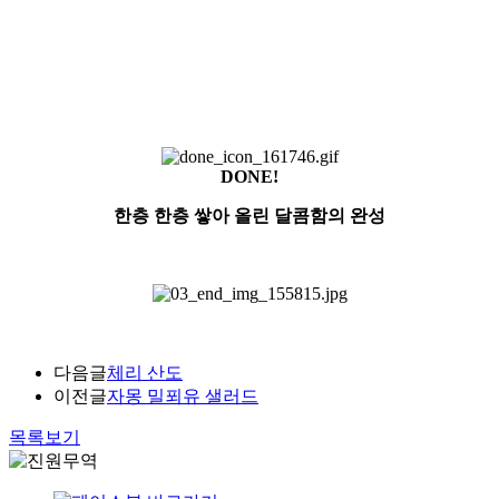
DONE!
한층 한층 쌓아 올린 달콤함의 완성
다음글
체리 산도
이전글
자몽 밀푀유 샐러드
목록보기