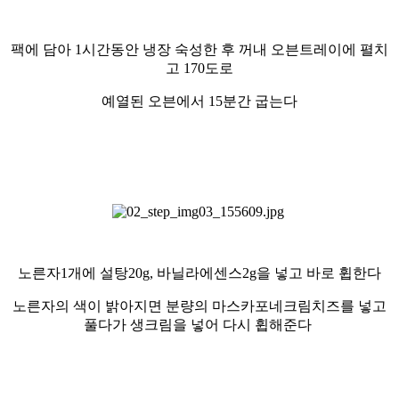
팩에 담아 1시간동안 냉장 숙성한 후
꺼내 오븐트레이에 펼치
고 170도로
예열된 오븐에서 15분간 굽는다
노른자1개에 설탕20g, 바닐라에센스2g
을 넣고 바로 휩한다
노른자의 색이 밝아지면 분량의 마스카포네크림치즈를 넣고
풀다가 생크림을 넣어
다시 휩해준다