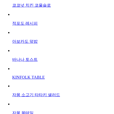
코코넛 치킨 코울슬로
적포도 레시피
아보카도 덮밥
바나나 토스트
KINFOLK TABLE
자몽 소고기 타타키 샐러드
자몽 목테일