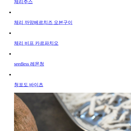
체리주스
체리 까망베르치즈 오븐구이
체리 비프 카르파치오
seedless 레몬청
청포도 바이츠